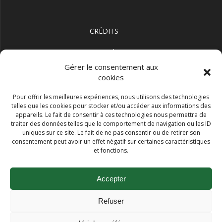
CRÉDITS
Copyright
Fédération d'entraînement naturel - Méthode Hébert
Gérer le consentement aux
cookies
Tous droits réservés
Pour offrir les meilleures expériences, nous utilisons des technologies
Conception Réalisation
telles que les cookies pour stocker et/ou accéder aux informations des
appareils. Le fait de consentir à ces technologies nous permettra de
Michel BOUDRY
traiter des données telles que le comportement de navigation ou les ID
uniques sur ce site. Le fait de ne pas consentir ou de retirer son
Maintenance
consentement peut avoir un effet négatif sur certaines caractéristiques
Fédération
et fonctions.
Accepter
Refuser