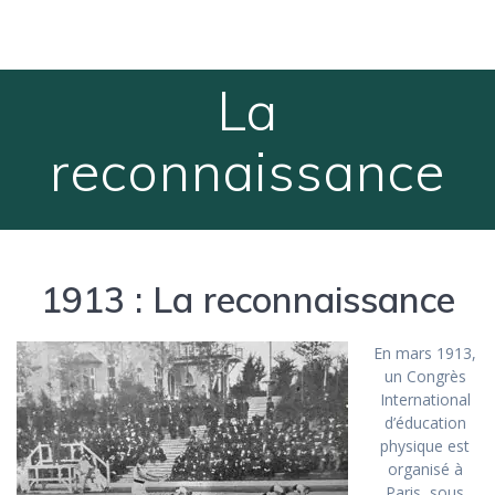
Passer
au
contenu
La
reconnaissance
1913 : La reconnaissance
En mars 1913,
un Congrès
International
d’éducation
physique est
organisé à
Paris, sous